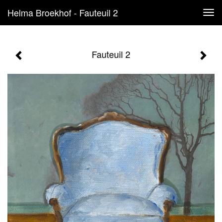
Helma Broekhof - Fauteuil 2
Tog
navi
Fauteuil 2