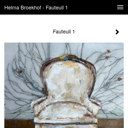
Helma Broekhof - Fauteuil 1
Tog
navi
Fauteuil 1